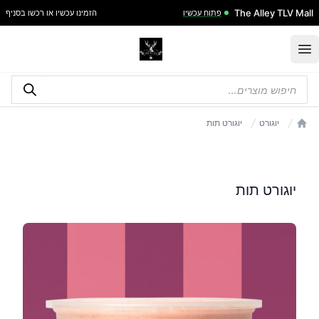
דלג לתוכן
The Alley TLV Mall
פתוח עכשיו
הזמינו עכשיו או רכשו בסניף
Open menu
Products
search
יוגורט
יוגורט תות
עמוד הבית
יוגורט תות