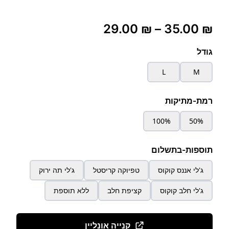
וח
29.00
₪
–
35.00
₪
ם:
גודל
L
M
עד
רמת-מתיקות
100%
50%
תוספות-בתשלום
ג'לי אננס קוקוס
טפיוקה קריסטל
ג'לי תה ירוק
ג'לי חלב קוקוס
קציפת חלב
ללא תוספת
קנייה אונליין